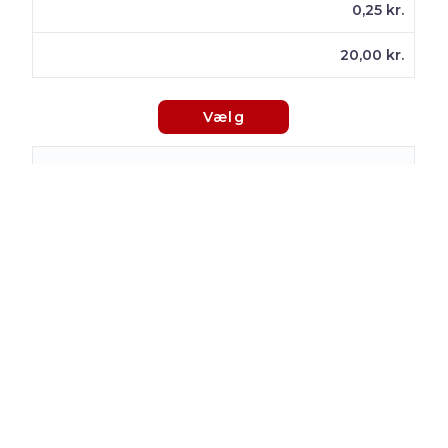
0,25 kr.
20,00 kr.
Vælg
TalkSmart
Minut
0,10 kr.
0,80 kr.
0,25 kr.
35,00 kr.