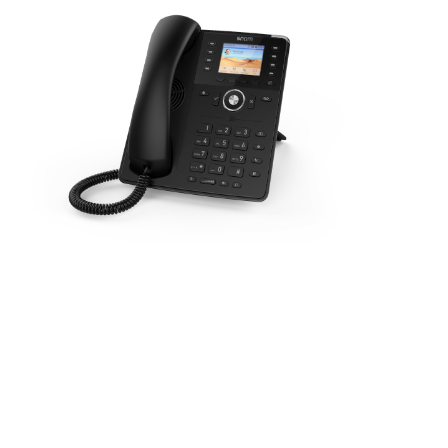
Standard
Vores populære pakke giver dig en luksus
bordtelefon til overkommelig pris, hvor der
lægges vægt på produktivitet uden at gå ned på
æstetikken. Snom D735 er vores klare